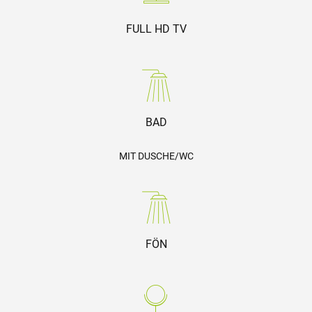
FULL HD TV
BAD
MIT DUSCHE/WC
FÖN