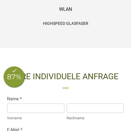
WLAN
HIGHSPEED GLASFASER
IHRE INDIVIDUELE ANFRAGE
Anfrage
Name
*
Standardzimmer
Vorname
Nachname
Vorname
Nachname
E-Mail
*