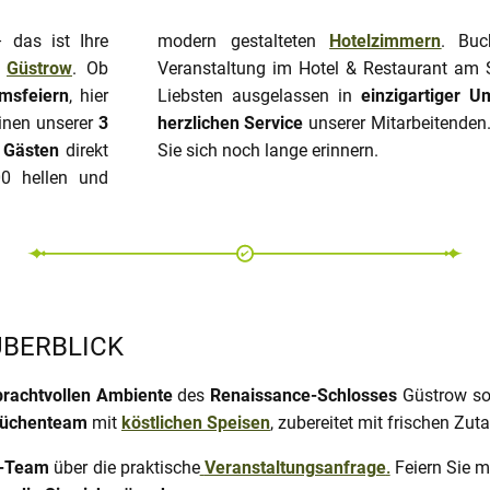
 das ist Ihre
modern gestalteten
Hotelzimmern
. Buchen Sie jetzt Ihre traumhafte
n
Güstrow
. Ob
Veranstaltung im Hotel & Restaurant am S
umsfeiern
, hier
Liebsten ausgelassen in
einzigartiger 
inen unserer
3
herzlichen Service
unserer Mitarbeitenden.
0 Gästen
direkt
Sie sich noch lange erinnern.
0 hellen und
BERBLICK
prachtvollen Ambiente
des
Renaissance-Schlosses
Güstrow so
 Küchenteam
mit
köstlichen Speisen
, zubereitet mit frischen Zut
t-Team
über die praktische
Veranstaltungsanfrage
.
Feiern Sie m