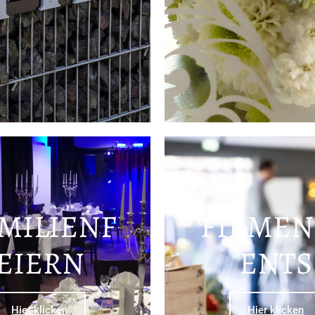
MILIENF
FIRMEN
EIERN
ENTS
Hier klicken
Hier klicken