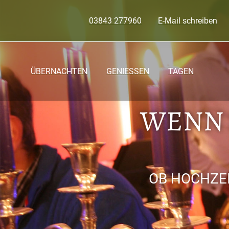
03843 277960
E-Mail schreiben
ÜBERNACHTEN
GENIESSEN
TAGEN
WENN S
OB HOCHZEI