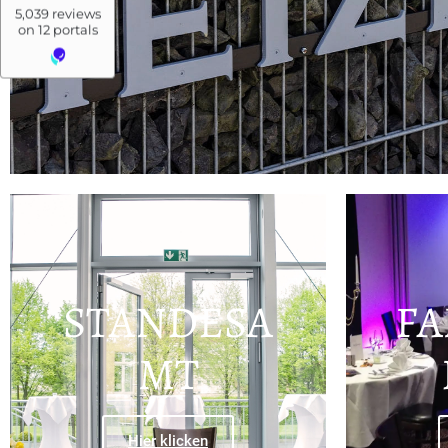
STANDESA
FA
MT
Hier klicken