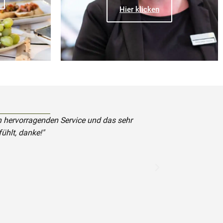
Hier klicken
n hervorragenden Service und das sehr
ühlt, danke!"
sehr reichhalti