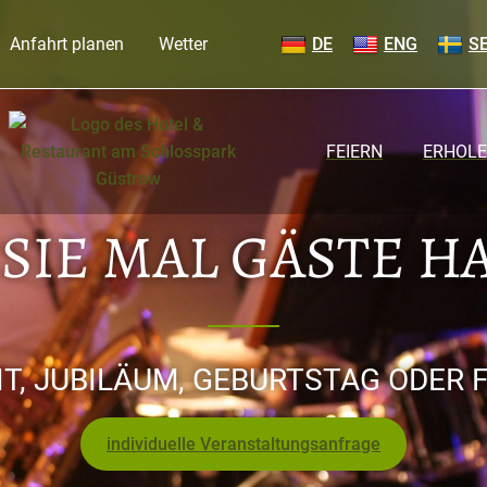
Anfahrt planen
Wetter
DE
ENG
S
FEIERN
ERHOL
IE MAL GÄSTE HA
T, JUBILÄUM, GEBURTSTAG ODER 
individuelle Veranstaltungsanfrage