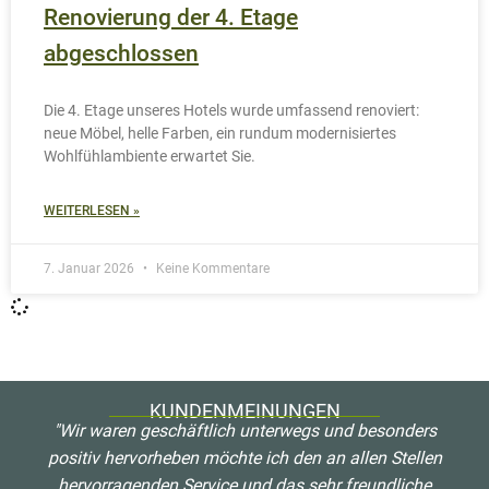
Neuwieder Weg 1
18273 Güstrow
Tel.:
03843-277960
Fax: 03843-2779620
Schreiben Sie uns!