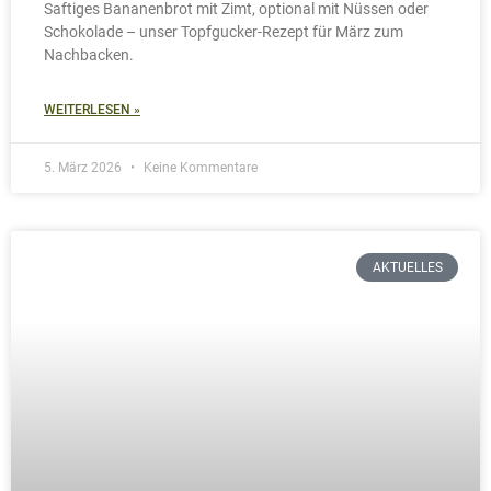
WEITERLESEN »
10. Februar 2026
Keine Kommentare
AKTUELLES
Topfgucker im Februar 2026
Rote-Bete-Bandnudeln mit karamellisiertem Ziegenkäse,
Nüssen und Feldsalat – unser Topfgucker-Rezept für
Februar zum Nachkochen.