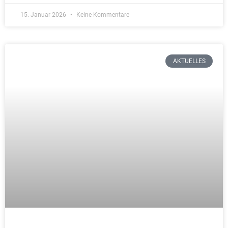
positiv hervorheben möchte ich den an allen Stellen
hervorragenden Service und das sehr freundliche
und engagierte Personal. Wir haben uns sehr gut
aufgehoben gefühlt, danke!"
★★★★★
lbraun370272
TripAdvisor