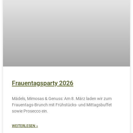
Renovierung der 4. Etage
abgeschlossen
Die 4. Etage unseres Hotels wurde umfassend renoviert:
neue Möbel, helle Farben, ein rundum modernisiertes
Wohlfühlambiente erwartet Sie.
WEITERLESEN »
7. Januar 2026
Keine Kommentare
KUNDENMEINUNGEN
"Wir waren geschäftlich unterwegs und besonders