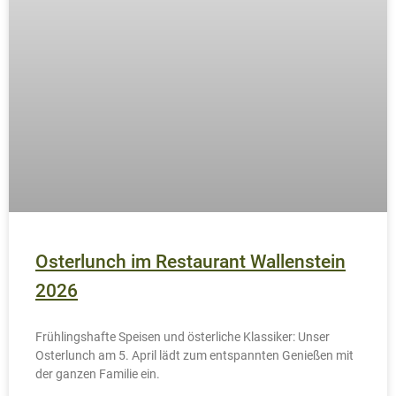
16. März 2026
Keine Kommentare
AKTUELLES
Topfgucker im März 2026
Saftiges Bananenbrot mit Zimt, optional mit Nüssen oder
Schokolade – unser Topfgucker-Rezept für März zum
Nachbacken.
WEITERLESEN »