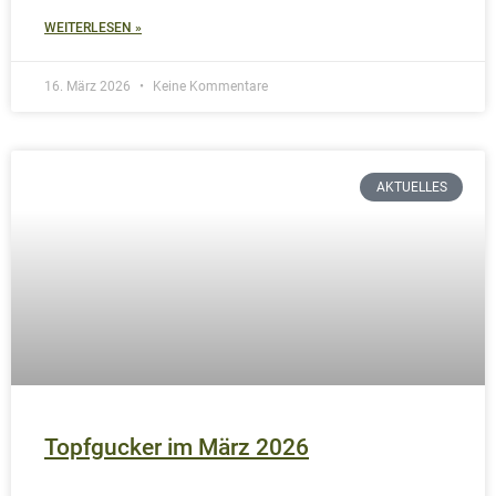
5. März 2026
Keine Kommentare
AKTUELLES
Vom Bauernhof bis auf den Teller
Wir kaufen ein ganzes Rind direkt vom Bauern unseres
Vertrauens und verarbeiten es Nose to Tail – aus
Verantwortung und für echten Geschmack.