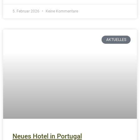
Frauentagsparty 2026
Mädels, Mimosas & Genuss: Am 8. März laden wir zum
Frauentags-Brunch mit Frühstücks- und Mittagsbuffet
sowie Prosecco ein.