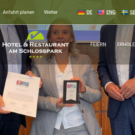
Anfahrt planen
Wetter
DE
ENG
S
FEIERN
ERHOL