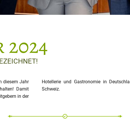
 2024
EZEICHNET!
In diesem Jahr
dtirol und der
halten! Damit
Schweiz.
tgebern in der